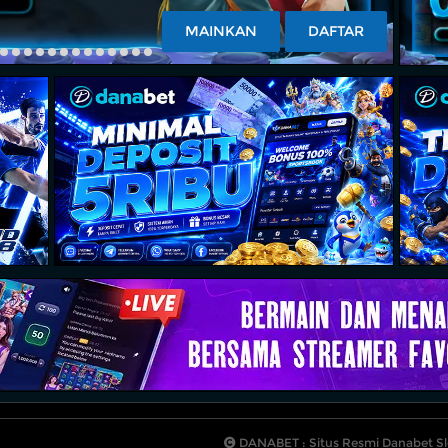
MAINKAN
DAFTAR
DANABET : Situs Resmi Danabet Slo