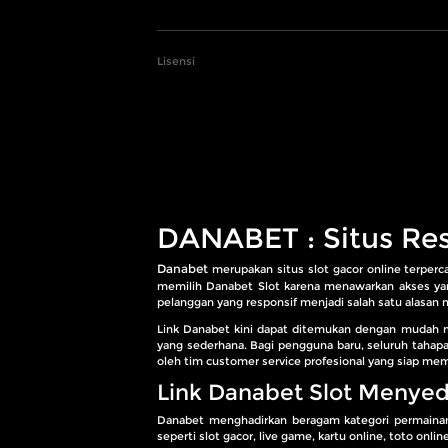
Lisensi
DANABET : Situs Res
Danabet
merupakan situs slot gacor online terperc
memilih Danabet Slot karena menawarkan akses yang
pelanggan yang responsif menjadi salah satu alasan
Link Danabet kini dapat ditemukan dengan mudah m
yang sederhana. Bagi pengguna baru, seluruh tahapa
oleh tim customer service profesional yang siap mem
Link Danabet Slot Menyed
Danabet menghadirkan beragam kategori permainan o
seperti slot gacor, live game, kartu online, toto onli