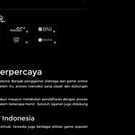
Terpercaya
 website. Banyak penggemar olahraga dan game online
lain itu, proses transaksi yang cepat dan dukungan
e akun maupun melakukan pendaftaran dengan proses
dalam beberapa menit. Seluruh layanan juga didukung
 Indonesia
rtual, tersedia juga berbagai pilihan game populer